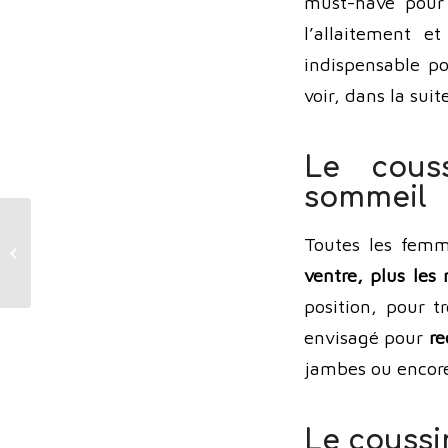
must-have pour l
l’allaitement e
indispensable p
voir, dans la suit
Le couss
sommeil
Notre avis sur l’usage
Toutes les femm
d’un thermomètre
ventre, plus les n
frontal pour bébé ?
position, pour t
envisagé pour
re
jambes ou enco
Le coussi