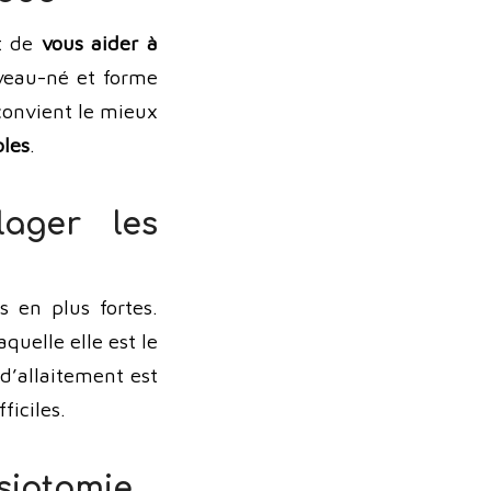
nt de
vous aider à
uveau-né et forme
 convient le mieux
bles
.
lager les
s en plus fortes.
quelle elle est le
 d’allaitement est
ficiles.
isiotomie