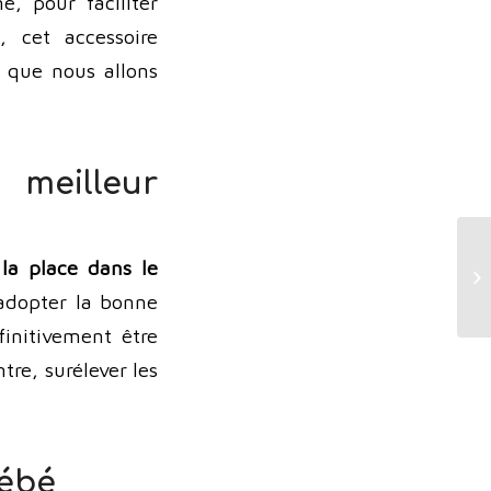
e, pour faciliter
, cet accessoire
e que nous allons
 meilleur
la place dans le
’adopter la bonne
finitivement être
tre, surélever les
bébé