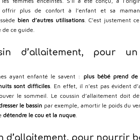
es femmes enceintes. S’il a été conçu, à l’origin
t offrir plus de confort à l’enfant et sa maman
ossède
bien d’autres utilisations
. C’est justement c
e de ce guide.
in d’allaitement, pour un
es ayant enfanté le savent :
plus bébé prend de 
uits sont difficiles
. En effet, il n’est pas évident d
rouver le sommeil. Le coussin d’allaitement doit dé
dresser le bassin
par exemple, amortir le poids du ven
re
détendre le cou et la nuque
.
n d’allaitement, pour nourrir 